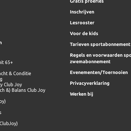
Gratis proefles
Inschrijven
Lesrooster
Voor de kids
n
Tarieven sportabonnement
Regels en voorwaarden spo
zwemabonnement
it 65+
Evenementen/Toernooien
acht & Conditie
ng
Privacyverklaring
ty Club Joy
tch &) Balans Club Joy
Werken bij
oy)
s
(ClubJoy)