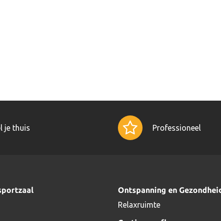
l je thuis
Professioneel
sportzaal
Ontspanning en Gezondhei
Relaxruimte