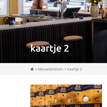
kaartje 2
>
Nieuwsbrieven
>
kaartje 2