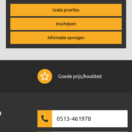
Gratis proefles
Inschrijven
Informatie opvragen
Goede prijs/kwaliteit
d
0513-461978