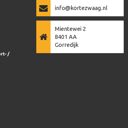
info@kortezwaag.nl
Mientewei 2
8401 AA
Gorredijk
rt- /