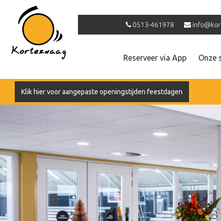
0513-461978
info@kor
Reserveer via App
Onze 
Klik hier voor aangepaste openingstijden feestdagen