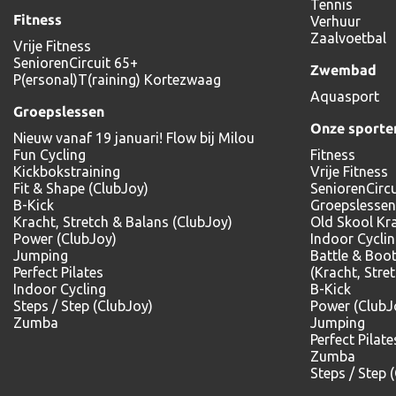
Tennis
Fitness
Verhuur
Zaalvoetbal
Vrije Fitness
SeniorenCircuit 65+
Zwembad
P(ersonal)T(raining) Kortezwaag
Aquasport
Groepslessen
Onze sporte
Nieuw vanaf 19 januari! Flow bij Milou
Fun Cycling
Fitness
Kickbokstraining
Vrije Fitness
Fit & Shape (ClubJoy)
SeniorenCircu
B-Kick
Groepslessen
Kracht, Stretch & Balans (ClubJoy)
Old Skool Kr
Power (ClubJoy)
Indoor Cycli
Jumping
Battle & Boo
Perfect Pilates
(Kracht, Stre
Indoor Cycling
B-Kick
Steps / Step (ClubJoy)
Power (ClubJ
Zumba
Jumping
Perfect Pilate
Zumba
Steps / Step 