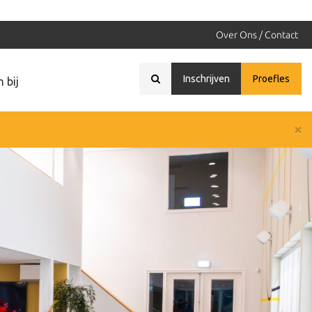
Over Ons / Contact
Inschrijven
Proefles
 bij
×