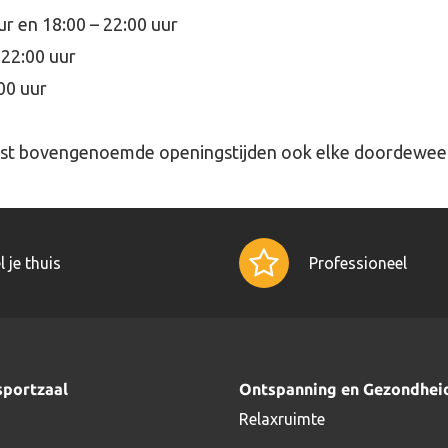
ur en 18:00 – 22:00 uur
 22:00 uur
:00 uur
ast bovengenoemde openingstijden ook elke doordeweeks
l je thuis
Professioneel
sportzaal
Ontspanning en Gezondhei
Relaxruimte