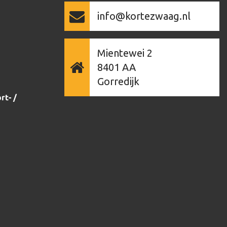
info@kortezwaag.nl
Mientewei 2
8401 AA
Gorredijk
rt- /