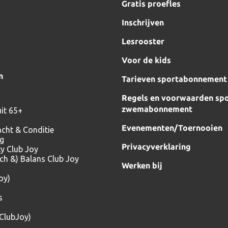
Gratis proefles
Inschrijven
Lesrooster
Voor de kids
n
Tarieven sportabonnement
Regels en voorwaarden spo
zwemabonnement
it 65+
Evenementen/Toernooien
acht & Conditie
ng
Privacyverklaring
ty Club Joy
tch &) Balans Club Joy
Werken bij
oy)
s
(ClubJoy)