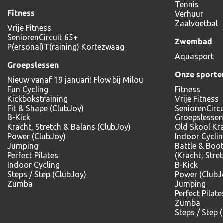
Tennis
Fitness
Verhuur
Zaalvoetbal
Vrije Fitness
SeniorenCircuit 65+
Zwembad
P(ersonal)T(raining) Kortezwaag
Aquasport
Groepslessen
Onze sporte
Nieuw vanaf 19 januari! Flow bij Milou
Fun Cycling
Fitness
Kickbokstraining
Vrije Fitness
Fit & Shape (ClubJoy)
SeniorenCircu
B-Kick
Groepslessen
Kracht, Stretch & Balans (ClubJoy)
Old Skool Kr
Power (ClubJoy)
Indoor Cycli
Jumping
Battle & Boo
Perfect Pilates
(Kracht, Stre
Indoor Cycling
B-Kick
Steps / Step (ClubJoy)
Power (ClubJ
Zumba
Jumping
Perfect Pilate
Zumba
Steps / Step 