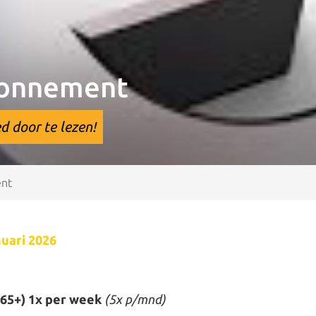
bonnement
d door te lezen!
ent
nuari 2026
 65+) 1x per week
(5x p/mnd)