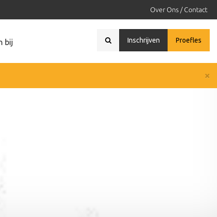
Over Ons / Contact
Inschrijven
Proefles
 bij
×