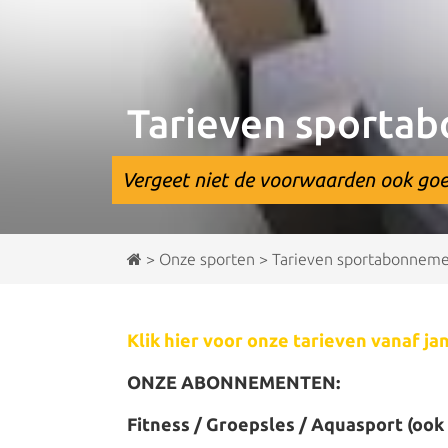
Tarieven sporta
Vergeet niet de voorwaarden ook goe
>
Onze sporten
>
Tarieven sportabonnem
Klik hier voor onze tarieven vanaf ja
ONZE ABONNEMENTEN:
Fitness / Groepsles / Aquasport (ook