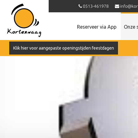
0513-461978
info@kor
Reserveer via App
Onze 
Klik hier voor aangepaste openingstijden feestdagen