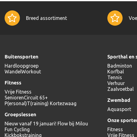
Breed assortiment
Voe
Buitensporten
Sporthal en 
Hardloopgroep
Badminton
WandelWorkout
Korfbal
Tennis
Fitness
Verhuur
Zaalvoetbal
Vrije Fitness
SeniorenCircuit 65+
Zwembad
P(ersonal)T(raining) Kortezwaag
Aquasport
Groepslessen
Onze sporte
Nieuw vanaf 19 januari! Flow bij Milou
Fun Cycling
Fitness
Kickbokstraining
Vrije Fitness