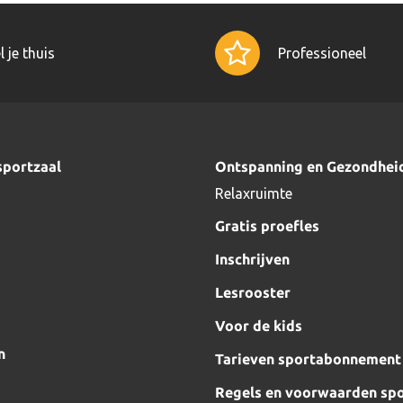
l je thuis
Professioneel
sportzaal
Ontspanning en Gezondhei
Relaxruimte
Gratis proefles
Inschrijven
Lesrooster
Voor de kids
n
Tarieven sportabonnement
Regels en voorwaarden spo