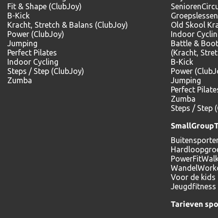
Fit & Shape (ClubJoy)
SeniorenCircu
B-Kick
Groepslessen
Kracht, Stretch & Balans (ClubJoy)
Old Skool Kr
Power (ClubJoy)
Indoor Cycli
Jumping
Battle & Boo
Perfect Pilates
(Kracht, Stre
Indoor Cycling
B-Kick
Steps / Step (ClubJoy)
Power (ClubJ
Zumba
Jumping
Perfect Pilate
Zumba
Steps / Step 
SmallGroupT
Buitensporte
Hardloopgro
PowerFitWal
WandelWork
Voor de kids
Jeugdfitness 
Tarieven sp