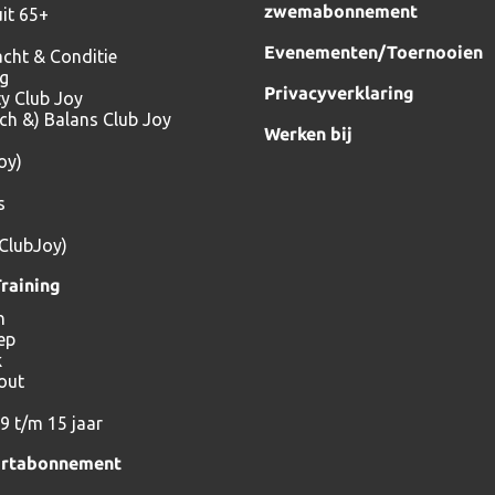
zwemabonnement
it 65+
Evenementen/Toernooien
acht & Conditie
ng
Privacyverklaring
ty Club Joy
tch &) Balans Club Joy
Werken bij
oy)
s
(ClubJoy)
raining
n
ep
k
out
9 t/m 15 jaar
ortabonnement