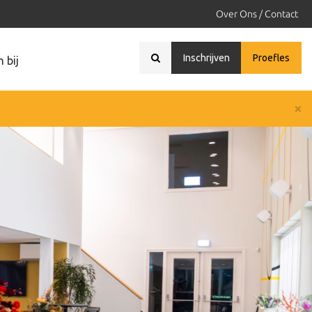
Over Ons / Contact
Inschrijven
Proefles
 bij
×