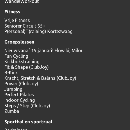
WandelWorkout
Fitness
Vrije Fitness
SeniorenCircuit 65+
P(ersonal)T(raining) Kortezwaag
Groepslessen
Nieuw vanaf 19 januari! Flow bij Milou
Fun Cycling
Kickbokstraining
Fit & Shape (ClubJoy)
B-Kick
Kracht, Stretch & Balans (ClubJoy)
Power (ClubJoy)
Jumping
Perfect Pilates
Indoor Cycling
Steps / Step (ClubJoy)
Zumba
Sporthal en sportzaal