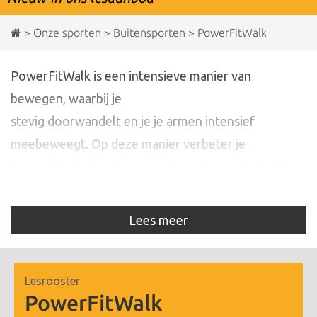
>
Onze sporten
>
Buitensporten
>
PowerFitWalk
PowerFitWalk is een intensieve manier van
bewegen, waarbij je
stevig doorwandelt en je je armen intensief
meebeweegt. Op deze manier verbeter je
je conditie, je houding en verbrand je veel calorieën.
Deze wandelbeweging wisselen
we af met een aantal kracht en balansoefeningen,
Lees meer
zodat je spiermasse opbouwt en
onderhoudt. Niet iedereen kan hardlopen, maar
iedereen kan wel deelnemen aan
Lesrooster
PowerFitWalk
PowerFitWalklessen. Lekker bewegen in de