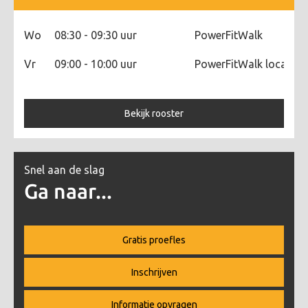
buitenlucht, een leuke manier om fitter te
worden en mensen te ontmoeten.
Wo
08:30 - 09:30 uur
PowerFitWalk
Vr
09:00 - 10:00 uur
PowerFitWalk locatie 
Bekijk rooster
Snel aan de slag
Ga naar...
Gratis proefles
Inschrijven
Informatie opvragen