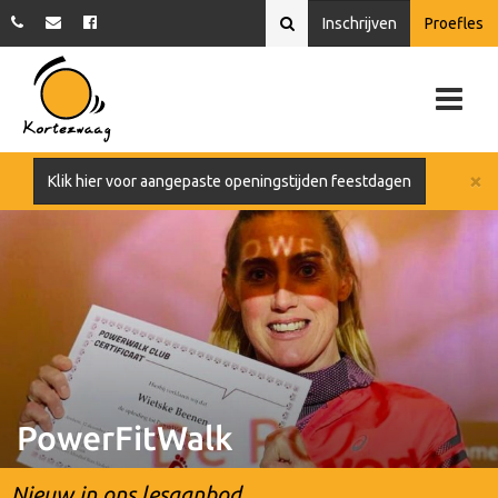
Inschrijven
Proefles
×
Klik hier voor aangepaste openingstijden feestdagen
PowerFitWalk
Nieuw in ons lesaanbod