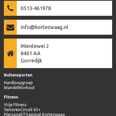
0513-461978
info@kortezwaag.nl
Mientewei 2
8401 AA
Gorredijk
Buitensporten
Hardloopgroep
WandelWorkout
Fitness
Vrije Fitness
SeniorenCircuit 65+
P(ersonal)T(raining) Kortezwaag