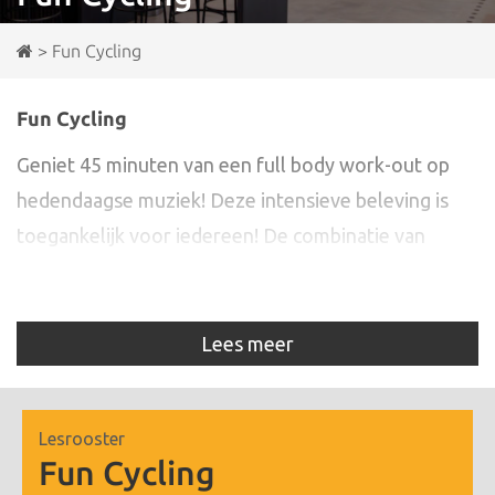
>
Fun Cycling
Fun Cycling
Geniet 45 minuten van een full body work-out op
hedendaagse muziek! Deze intensieve beleving is
toegankelijk voor iedereen! De combinatie van
muziek, de instructeur, en de uitdagende work-out
zorgen ervoor dat je het uiterste uit jezelf haalt.
Lees meer
Lesrooster
Fun Cycling