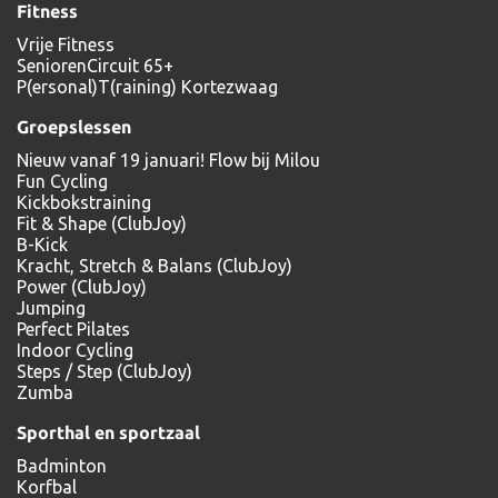
Fitness
Vrije Fitness
SeniorenCircuit 65+
P(ersonal)T(raining) Kortezwaag
Groepslessen
Nieuw vanaf 19 januari! Flow bij Milou
Fun Cycling
Kickbokstraining
Fit & Shape (ClubJoy)
B-Kick
Kracht, Stretch & Balans (ClubJoy)
Power (ClubJoy)
Jumping
Perfect Pilates
Indoor Cycling
Steps / Step (ClubJoy)
Zumba
Sporthal en sportzaal
Badminton
Korfbal