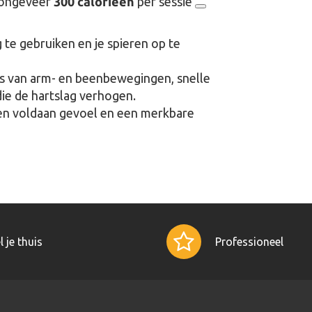
e ongeveer
300 calorieën
per sessie
ig te gebruiken en je spieren op te
es van arm- en beenbewegingen, snelle
e de hartslag verhogen.
 een voldaan gevoel en een merkbare
l je thuis
Professioneel