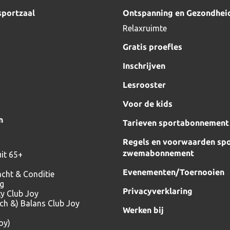
sportzaal
Ontspanning en Gezondhei
Relaxruimte
Gratis proefles
Inschrijven
Lesrooster
Voor de kids
n
Tarieven sportabonnement
Regels en voorwaarden spo
zwemabonnement
it 65+
Evenementen/Toernooien
acht & Conditie
ng
Privacyverklaring
ty Club Joy
tch &) Balans Club Joy
Werken bij
oy)