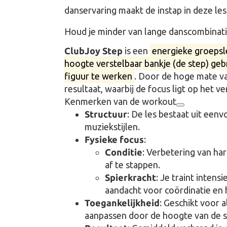
danservaring maakt de instap in deze les
Houd je minder van lange danscombinati
ClubJoy Step
is een
energieke groepsle
hoogte verstelbaar bankje (de step) gebr
figuur te werken
. Door de hoge mate va
resultaat, waarbij de focus ligt op het ve
Kenmerken van de workout
Structuur
: De les bestaat uit ee
muziekstijlen.
Fysieke focus
:
Conditie
: Verbetering van har
af te stappen.
Spierkracht
: Je traint intensi
aandacht voor coördinatie en 
Toegankelijkheid
: Geschikt voor a
aanpassen door de hoogte van de s