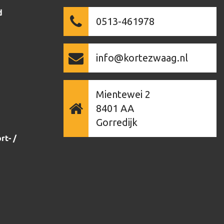
d
0513-461978
info@kortezwaag.nl
Mientewei 2
8401 AA
Gorredijk
rt- /