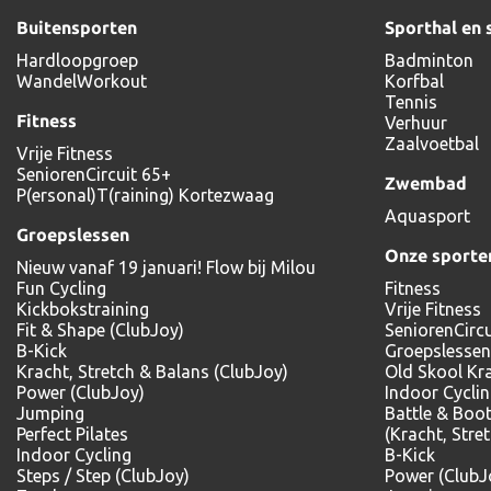
Buitensporten
Sporthal en 
Hardloopgroep
Badminton
WandelWorkout
Korfbal
Tennis
Fitness
Verhuur
Zaalvoetbal
Vrije Fitness
SeniorenCircuit 65+
Zwembad
P(ersonal)T(raining) Kortezwaag
Aquasport
Groepslessen
Onze sporte
Nieuw vanaf 19 januari! Flow bij Milou
Fun Cycling
Fitness
Kickbokstraining
Vrije Fitness
Fit & Shape (ClubJoy)
SeniorenCircu
B-Kick
Groepslessen
Kracht, Stretch & Balans (ClubJoy)
Old Skool Kr
Power (ClubJoy)
Indoor Cycli
Jumping
Battle & Boo
Perfect Pilates
(Kracht, Stre
Indoor Cycling
B-Kick
Steps / Step (ClubJoy)
Power (ClubJ