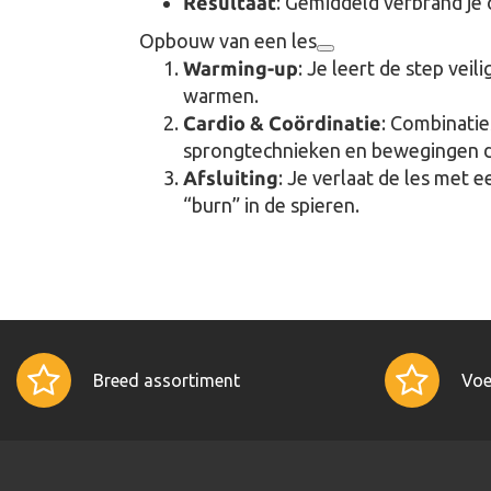
Resultaat
: Gemiddeld verbrand j
Opbouw van een les
Warming-up
: Je leert de step veil
warmen.
Cardio & Coördinatie
: Combinati
sprongtechnieken en bewegingen di
Afsluiting
: Je verlaat de les met
“burn” in de spieren.
Breed assortiment
Voe