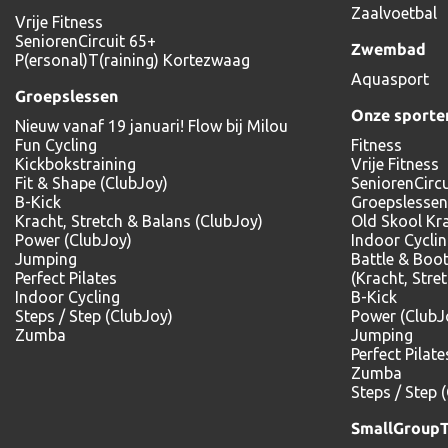
Zaalvoetbal
Vrije Fitness
SeniorenCircuit 65+
Zwembad
P(ersonal)T(raining) Kortezwaag
Aquasport
Groepslessen
Onze sporte
Nieuw vanaf 19 januari! Flow bij Milou
Fun Cycling
Fitness
Kickbokstraining
Vrije Fitness
Fit & Shape (ClubJoy)
SeniorenCircu
B-Kick
Groepslessen
Kracht, Stretch & Balans (ClubJoy)
Old Skool Kr
Power (ClubJoy)
Indoor Cycli
Jumping
Battle & Boo
Perfect Pilates
(Kracht, Stre
Indoor Cycling
B-Kick
Steps / Step (ClubJoy)
Power (ClubJ
Zumba
Jumping
Perfect Pilate
Zumba
Steps / Step 
SmallGroupT