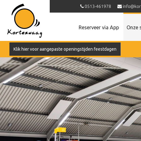
0513-461978
info@kor
Reserveer via App
Onze 
Klik hier voor aangepaste openingstijden feestdagen