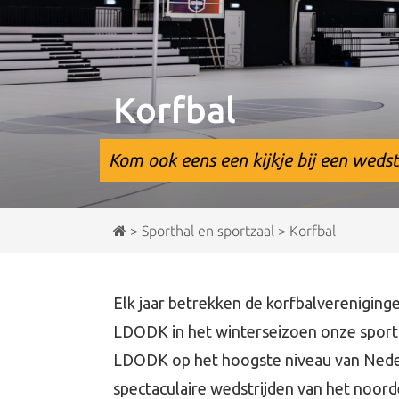
Korfbal
Kom ook eens een kijkje bij een wedstr
>
Sporthal en sportzaal
>
Korfbal
Elk jaar betrekken de korfbalvereniging
LDODK in het winterseizoen onze sportha
LDODK op het hoogste niveau van Neder
spectaculaire wedstrijden van het noorde