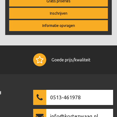
Gratis proefles
Inschrijven
Informatie opvragen
Goede prijs/kwaliteit
d
0513-461978
info@kortezwaag.nl