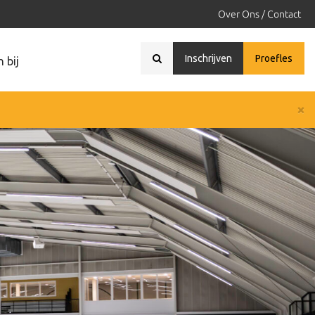
Over Ons / Contact
Inschrijven
Proefles
 bij
×