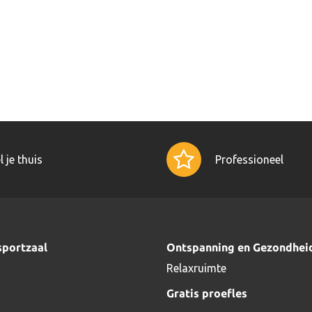
l je thuis
Professioneel
sportzaal
Ontspanning en Gezondhei
Relaxruimte
Gratis proefles