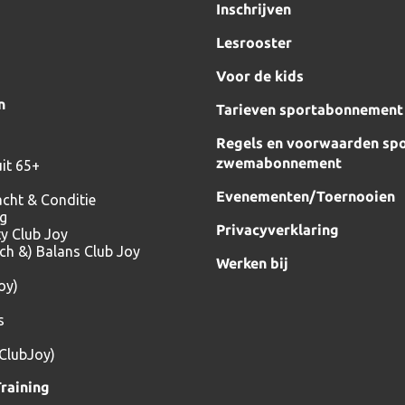
Inschrijven
Lesrooster
Voor de kids
n
Tarieven sportabonnement
Regels en voorwaarden spo
zwemabonnement
it 65+
Evenementen/Toernooien
acht & Conditie
ng
Privacyverklaring
ty Club Joy
tch &) Balans Club Joy
Werken bij
oy)
s
(ClubJoy)
raining