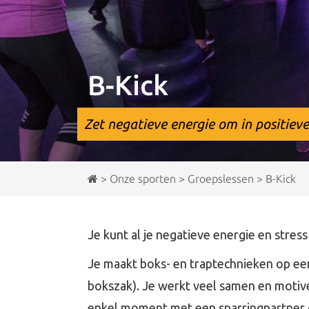
B-Kick
Zet negatieve energie om in positieve
>
Onze sporten
>
Groepslessen
>
B-Kick
Je kunt al je negatieve energie en stres
Je maakt boks- en traptechnieken op ee
bokszak). Je werkt veel samen en motive
enkel moment met een sparringpartner 