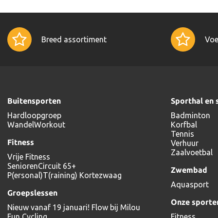
Breed assortiment
Voe
Buitensporten
Sporthal en 
Hardloopgroep
Badminton
WandelWorkout
Korfbal
Tennis
Fitness
Verhuur
Zaalvoetbal
Vrije Fitness
SeniorenCircuit 65+
Zwembad
P(ersonal)T(raining) Kortezwaag
Aquasport
Groepslessen
Onze sporte
Nieuw vanaf 19 januari! Flow bij Milou
Fun Cycling
Fitness