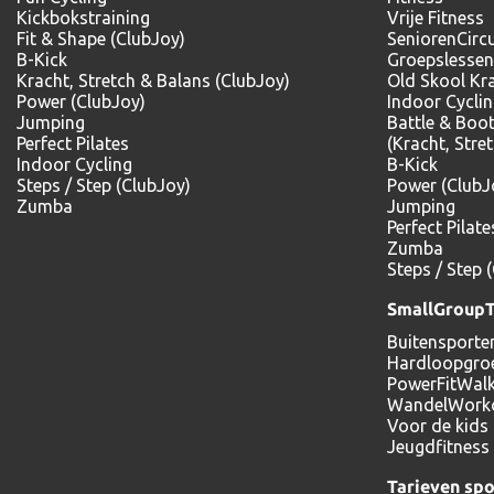
Kickbokstraining
Vrije Fitness
Fit & Shape (ClubJoy)
SeniorenCircu
B-Kick
Groepslessen
Kracht, Stretch & Balans (ClubJoy)
Old Skool Kr
Power (ClubJoy)
Indoor Cycli
Jumping
Battle & Boo
Perfect Pilates
(Kracht, Stre
Indoor Cycling
B-Kick
Steps / Step (ClubJoy)
Power (ClubJ
Zumba
Jumping
Perfect Pilate
Zumba
Steps / Step 
SmallGroupT
Buitensporte
Hardloopgro
PowerFitWal
WandelWork
Voor de kids
Jeugdfitness 
Tarieven sp