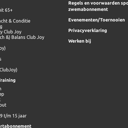
Regels en voorwaarden spo
zwemabonnement
it 65+
Evenementen/Toernooien
acht & Conditie
ng
Privacyverklaring
ty Club Joy
tch &) Balans Club Joy
Werken bij
oy)
s
(ClubJoy)
raining
n
ep
k
out
9 t/m 15 jaar
ortabonnement