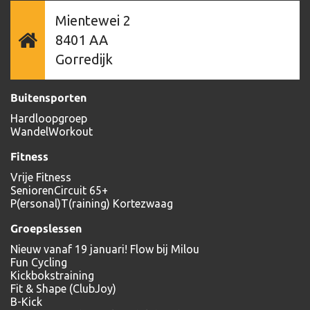
Mientewei 2
8401 AA
Gorredijk
Buitensporten
Hardloopgroep
WandelWorkout
Fitness
Vrije Fitness
SeniorenCircuit 65+
P(ersonal)T(raining) Kortezwaag
Groepslessen
Nieuw vanaf 19 januari! Flow bij Milou
Fun Cycling
Kickbokstraining
Fit & Shape (ClubJoy)
B-Kick