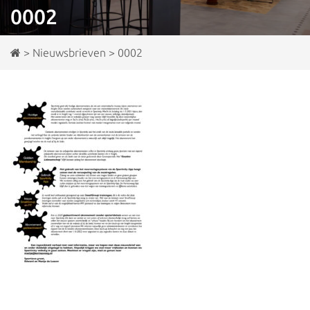
0002
>
Nieuwsbrieven
>
0002