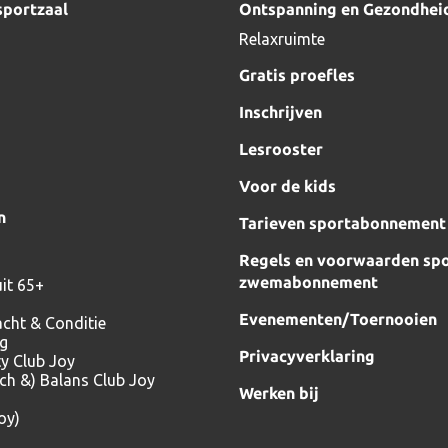
sportzaal
Ontspanning en Gezondhei
Relaxruimte
Gratis proefles
Inschrijven
Lesrooster
Voor de kids
n
Tarieven sportabonnement
Regels en voorwaarden spo
zwemabonnement
it 65+
Evenementen/Toernooien
acht & Conditie
ng
Privacyverklaring
ty Club Joy
tch &) Balans Club Joy
Werken bij
oy)