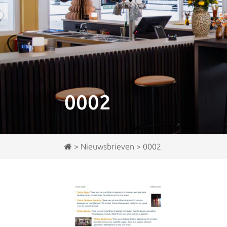
0002
>
Nieuwsbrieven
>
0002