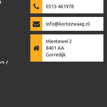
d
0513-461978
info@kortezwaag.nl
Mientewei 2
8401 AA
Gorredijk
rt- /