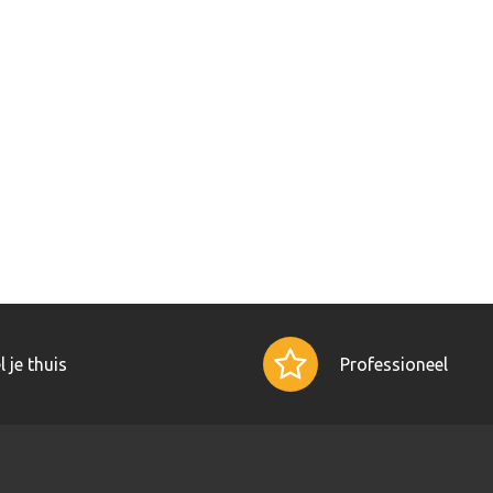
l je thuis
Professioneel