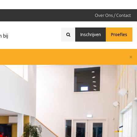
Over Ons / Contact
Inschrijven
Proefles
 bij
×