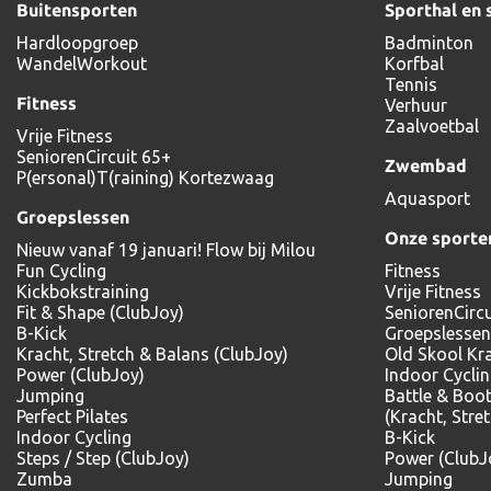
Buitensporten
Sporthal en 
Hardloopgroep
Badminton
WandelWorkout
Korfbal
Tennis
Fitness
Verhuur
Zaalvoetbal
Vrije Fitness
SeniorenCircuit 65+
Zwembad
P(ersonal)T(raining) Kortezwaag
Aquasport
Groepslessen
Onze sporte
Nieuw vanaf 19 januari! Flow bij Milou
Fun Cycling
Fitness
Kickbokstraining
Vrije Fitness
Fit & Shape (ClubJoy)
SeniorenCircu
B-Kick
Groepslessen
Kracht, Stretch & Balans (ClubJoy)
Old Skool Kr
Power (ClubJoy)
Indoor Cycli
Jumping
Battle & Boo
Perfect Pilates
(Kracht, Stre
Indoor Cycling
B-Kick
Steps / Step (ClubJoy)
Power (ClubJ
Zumba
Jumping