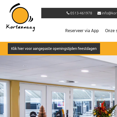
0513-461978
info@kor
Reserveer via App
Onze 
Klik hier voor aangepaste openingstijden feestdagen