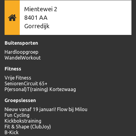
Mientewei 2
8401 AA
Gorredijk
Buitensporten
Hardloopgroep
WandelWorkout
Fitness
Vrije Fitness
SeniorenCircuit 65+
P(ersonal)T(raining) Kortezwaag
Groepslessen
Nieuw vanaf 19 januari! Flow bij Milou
Fun Cycling
Kickbokstraining
Fit & Shape (ClubJoy)
B-Kick