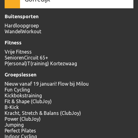
Buitensporten
Hardloopgroep
WandelWorkout
Fitness
Vrije Fitness
SeniorenCircuit 65+
P(ersonal)T(raining) Kortezwaag
Groepslessen
Nieuw vanaf 19 januari! Flow bij Milou
Fun Cycling
Kickbokstraining
Fit & Shape (ClubJoy)
B-Kick
Kracht, Stretch & Balans (ClubJoy)
Power (ClubJoy)
Jumping
Perfect Pilates
Indoor Cycling