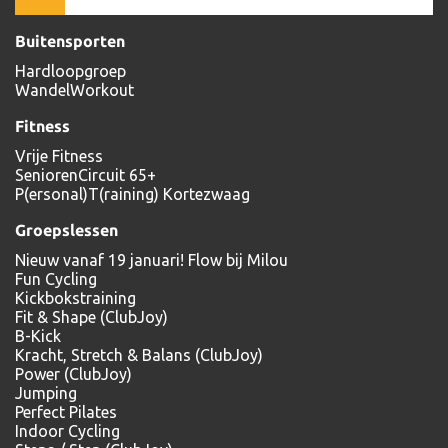
Buitensporten
Hardloopgroep
WandelWorkout
Fitness
Vrije Fitness
SeniorenCircuit 65+
P(ersonal)T(raining) Kortezwaag
Groepslessen
Nieuw vanaf 19 januari! Flow bij Milou
Fun Cycling
Kickbokstraining
Fit & Shape (ClubJoy)
B-Kick
Kracht, Stretch & Balans (ClubJoy)
Power (ClubJoy)
Jumping
Perfect Pilates
Indoor Cycling