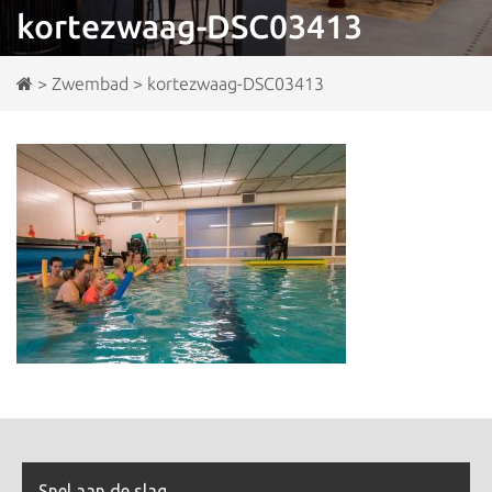
kortezwaag-DSC03413
>
Zwembad
>
kortezwaag-DSC03413
Snel aan de slag