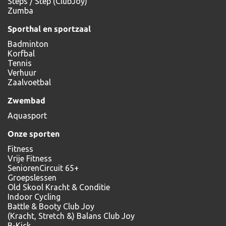
Steps / Step (ClubJoy)
Zumba
Sporthal en sportzaal
Badminton
Korfbal
Tennis
Verhuur
Zaalvoetbal
Zwembad
Aquasport
Onze sporten
Fitness
Vrije Fitness
SeniorenCircuit 65+
Groepslessen
Old Skool Kracht & Conditie
Indoor Cycling
Battle & Booty Club Joy
(Kracht, Stretch &) Balans Club Joy
B-Kick