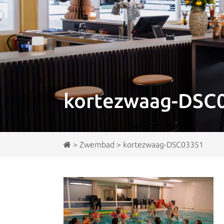
kortezwaag-DSC
>
Zwembad
>
kortezwaag-DSC03351