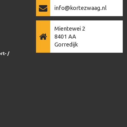
info@kortezwaag.nl
Mientewei 2
8401 AA
Gorredijk
rt- /