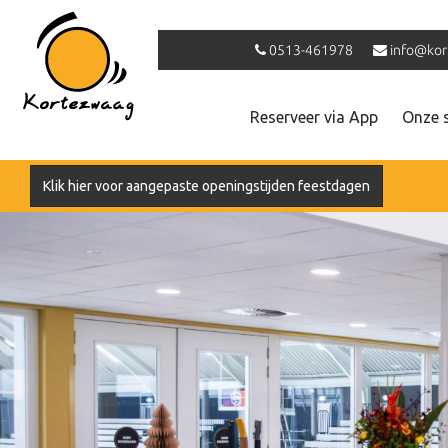
0513-461978
info@kor
Reserveer via App
Onze 
Klik hier voor aangepaste openingstijden feestdagen