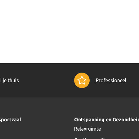
l je thuis
Professioneel
sportzaal
Ontspanning en Gezondhei
Relaxruimte