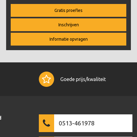
Gratis proefles
Inschrijven
Informatie opvragen
Goede prijs/kwaliteit
d
0513-461978