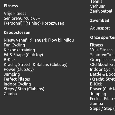
Tennis
Fitness
Verhuur
Zaalvoetbal
Vrije Fitness
SeniorenCircuit 65+
Zwembad
P(ersonal)T(raining) Kortezwaag
Aquasport
Groepslessen
Onze sporte
Nieuw vanaf 19 januari! Flow bij Milou
Fun Cycling
Fitness
Kickbokstraining
Vrije Fitness
Fit & Shape (ClubJoy)
SeniorenCircu
B-Kick
Groepslessen
Kracht, Stretch & Balans (ClubJoy)
Old Skool Kr
Power (ClubJoy)
Indoor Cycli
Jumping
Battle & Boo
Perfect Pilates
(Kracht, Stre
Indoor Cycling
B-Kick
Steps / Step (ClubJoy)
Power (ClubJ
Zumba
Jumping
Perfect Pilate
Zumba
Steps / Step 