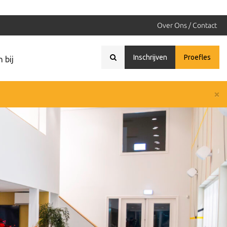
Over Ons / Contact
Inschrijven
Proefles
 bij
×