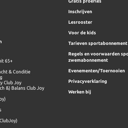
Gratis proefles
Inschrijven
Lesrooster
Voor de kids
n
Tarieven sportabonnement
Regels en voorwaarden spo
zwemabonnement
it 65+
Evenementen/Toernooien
acht & Conditie
ng
Privacyverklaring
ty Club Joy
tch &) Balans Club Joy
Werken bij
oy)
s
(ClubJoy)