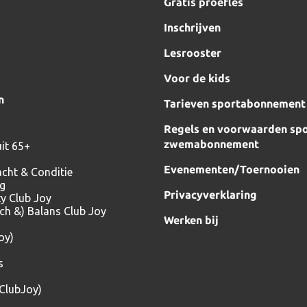
Gratis proefles
Inschrijven
Lesrooster
Voor de kids
n
Tarieven sportabonnement
Regels en voorwaarden spo
zwemabonnement
it 65+
Evenementen/Toernooien
acht & Conditie
ng
Privacyverklaring
ty Club Joy
tch &) Balans Club Joy
Werken bij
oy)
s
(ClubJoy)