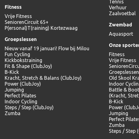
Tennis
Fitness
Verhuur
Zaalvoetbal
Vrije Fitness
SeniorenCircuit 65+
Zwembad
P(ersonal)T(raining) Kortezwaag
Aquasport
Groepslessen
Onze sporte
Nieuw vanaf 19 januari! Flow bij Milou
Fun Cycling
Fitness
Kickbokstraining
Vrije Fitness
Fit & Shape (ClubJoy)
SeniorenCircu
B-Kick
Groepslessen
Kracht, Stretch & Balans (ClubJoy)
Old Skool Kr
Power (ClubJoy)
Indoor Cycli
Jumping
Battle & Boo
Perfect Pilates
(Kracht, Stre
Indoor Cycling
B-Kick
Steps / Step (ClubJoy)
Power (ClubJ
Zumba
Jumping
Perfect Pilate
Zumba
Steps / Step 