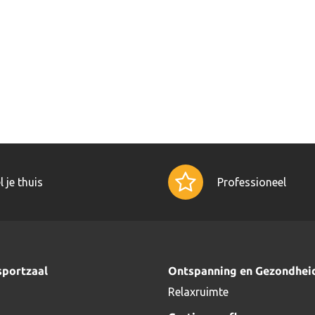
l je thuis
Professioneel
sportzaal
Ontspanning en Gezondhei
Relaxruimte