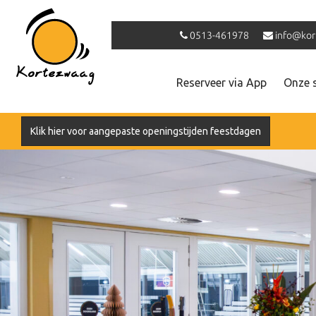
0513-461978
info@kor
Reserveer via App
Onze 
Klik hier voor aangepaste openingstijden feestdagen