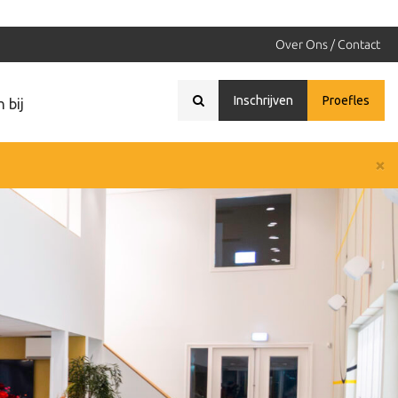
Over Ons / Contact
Inschrijven
Proefles
 bij
×