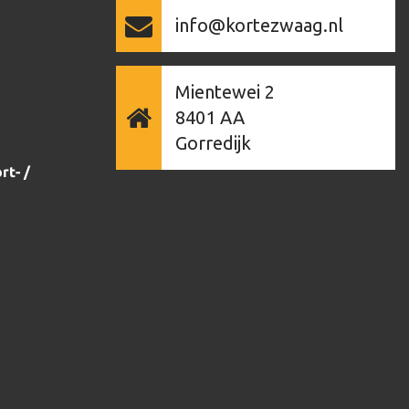
info@kortezwaag.nl
Mientewei 2
8401 AA
Gorredijk
rt- /