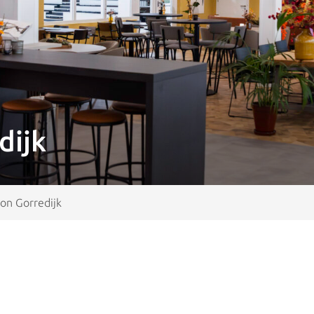
dijk
on Gorredijk