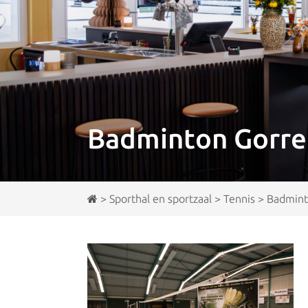
Badminton Gorre
>
Sporthal en sportzaal
>
Tennis
>
Badmint