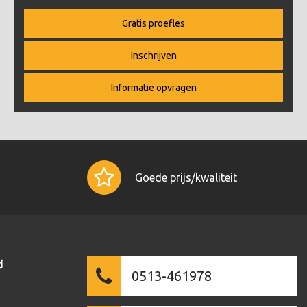
Gratis proefles
Inschrijven
Informatie opvragen
Goede prijs/kwaliteit
d
0513-461978