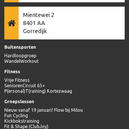
Mientewei 2
8401 AA
Gorredijk
Buitensporten
Hardloopgroep
WandelWorkout
Fitness
Vrije Fitness
SeniorenCircuit 65+
P(ersonal)T(raining) Kortezwaag
Groepslessen
Nieuw vanaf 19 januari! Flow bij Milou
Fun Cycling
Kickbokstraining
Fit & Shape (ClubJoy)