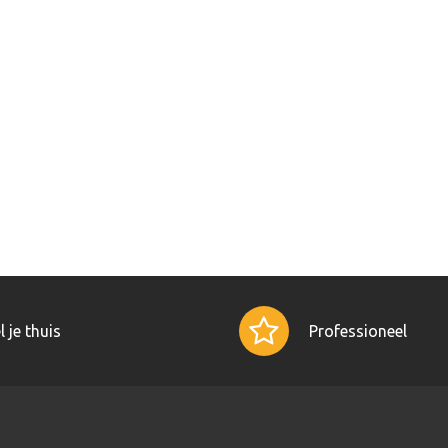
l je thuis
Professioneel