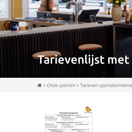
Tarievenlijst met
>
Onze sporten
>
Tarieven sportabonnem