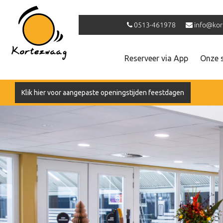
0513-461978
info@kor
Reserveer via App
Onze 
Klik hier voor aangepaste openingstijden feestdagen