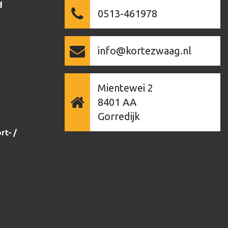
d
0513-461978
info@kortezwaag.nl
Mientewei 2
8401 AA
Gorredijk
rt- /