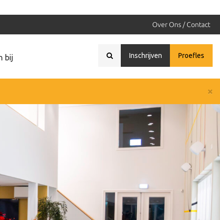
Over Ons / Contact
Inschrijven
Proefles
 bij
×