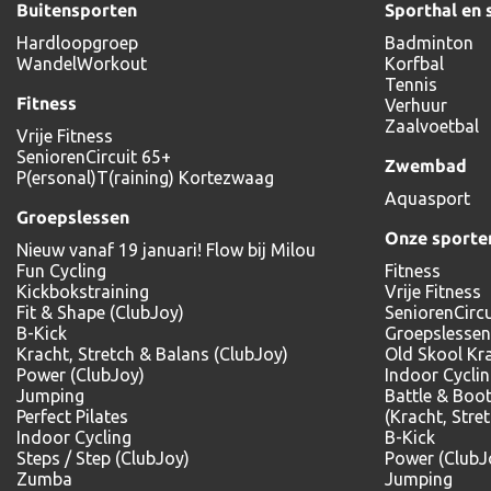
Buitensporten
Sporthal en 
Hardloopgroep
Badminton
WandelWorkout
Korfbal
Tennis
Fitness
Verhuur
Zaalvoetbal
Vrije Fitness
SeniorenCircuit 65+
Zwembad
P(ersonal)T(raining) Kortezwaag
Aquasport
Groepslessen
Onze sporte
Nieuw vanaf 19 januari! Flow bij Milou
Fun Cycling
Fitness
Kickbokstraining
Vrije Fitness
Fit & Shape (ClubJoy)
SeniorenCircu
B-Kick
Groepslessen
Kracht, Stretch & Balans (ClubJoy)
Old Skool Kr
Power (ClubJoy)
Indoor Cycli
Jumping
Battle & Boo
Perfect Pilates
(Kracht, Stre
Indoor Cycling
B-Kick
Steps / Step (ClubJoy)
Power (ClubJ
Zumba
Jumping