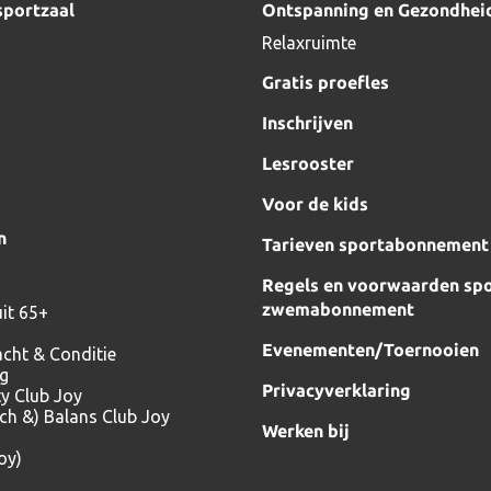
sportzaal
Ontspanning en Gezondhei
Relaxruimte
Gratis proefles
Inschrijven
Lesrooster
Voor de kids
n
Tarieven sportabonnement
Regels en voorwaarden spo
zwemabonnement
it 65+
Evenementen/Toernooien
acht & Conditie
ng
Privacyverklaring
ty Club Joy
tch &) Balans Club Joy
Werken bij
oy)