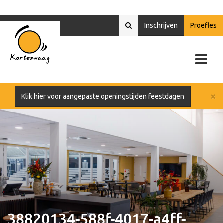
Inschrijven
Proefles
×
Klik hier voor aangepaste openingstijden feestdagen
38820134-588f-4017-a4ff-