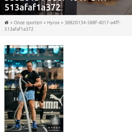
513afaf1a372
>
Onze sporten
>
Hyrox
>
38820134-588f-4017-a4ff-
513afaf1a372