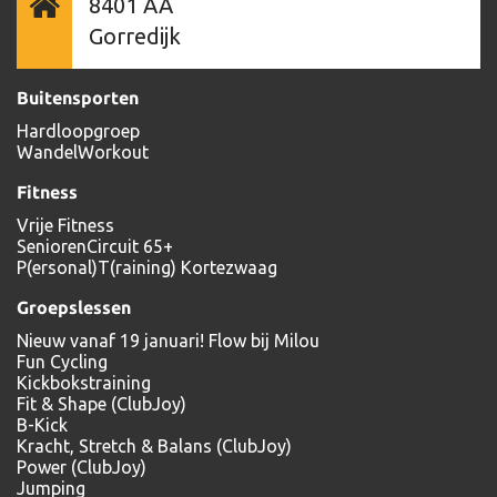
8401 AA
Gorredijk
Buitensporten
Hardloopgroep
WandelWorkout
Fitness
Vrije Fitness
SeniorenCircuit 65+
P(ersonal)T(raining) Kortezwaag
Groepslessen
Nieuw vanaf 19 januari! Flow bij Milou
Fun Cycling
Kickbokstraining
Fit & Shape (ClubJoy)
B-Kick
Kracht, Stretch & Balans (ClubJoy)
Power (ClubJoy)
Jumping