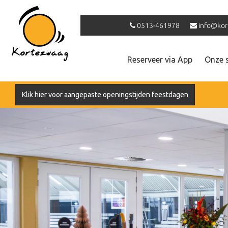
0513-461978
info@kor
Reserveer via App
Onze 
Klik hier voor aangepaste openingstijden feestdagen