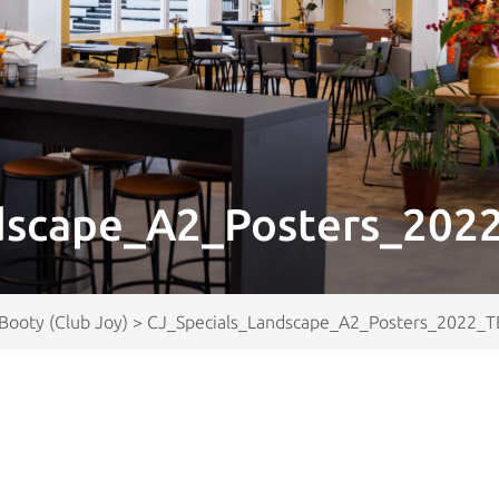
dscape_A2_Posters_202
 Booty (Club Joy)
>
CJ_Specials_Landscape_A2_Posters_2022_T