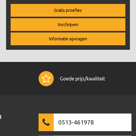
Gratis proefles
Inschrijven
Informatie opvragen
Goede prijs/kwaliteit
d
0513-461978