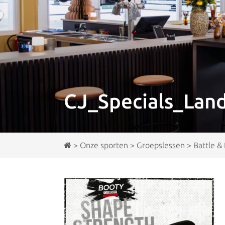
CJ_Specials_Lan
>
Onze sporten
>
Groepslessen
>
Battle &