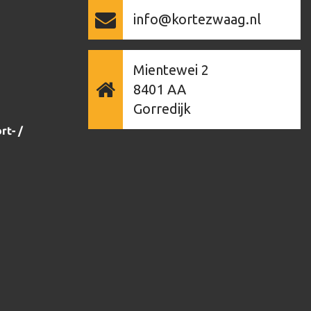
info@kortezwaag.nl
Mientewei 2
8401 AA
Gorredijk
rt- /