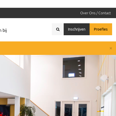
Over Ons / Contact
Inschrijven
Proefles
 bij
×