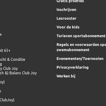
Gratis proefles
Inschrijven
Lesrooster
Voor de kids
n
Tarieven sportabonnement
Regels en voorwaarden spo
zwemabonnement
it 65+
Evenementen/Toernooien
acht & Conditie
ng
Privacyverklaring
ty Club Joy
tch &) Balans Club Joy
Werken bij
oy)
s
(ClubJoy)