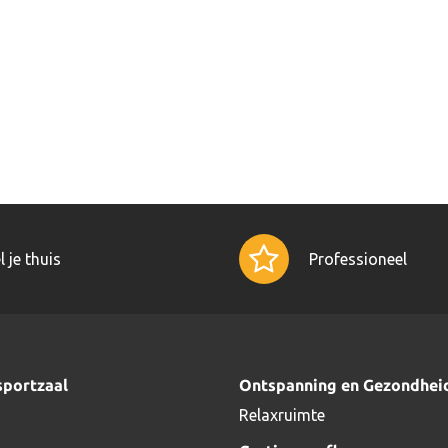
l je thuis
Professioneel
sportzaal
Ontspanning en Gezondhei
Relaxruimte