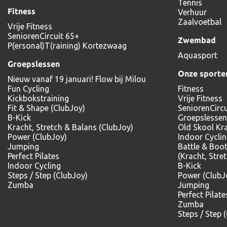
Tennis
Fitness
Verhuur
Zaalvoetbal
Vrije Fitness
SeniorenCircuit 65+
Zwembad
P(ersonal)T(raining) Kortezwaag
Aquasport
Groepslessen
Onze sporte
Nieuw vanaf 19 januari! Flow bij Milou
Fun Cycling
Fitness
Kickbokstraining
Vrije Fitness
Fit & Shape (ClubJoy)
SeniorenCircu
B-Kick
Groepslessen
Kracht, Stretch & Balans (ClubJoy)
Old Skool Kr
Power (ClubJoy)
Indoor Cycli
Jumping
Battle & Boo
Perfect Pilates
(Kracht, Stre
Indoor Cycling
B-Kick
Steps / Step (ClubJoy)
Power (ClubJ
Zumba
Jumping
Perfect Pilate
Zumba
Steps / Step 