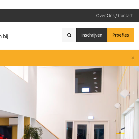
Over Ons / Contact
Inschrijven
Proefles
 bij
×