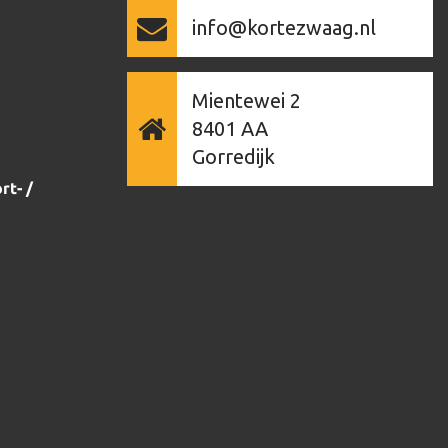
info@kortezwaag.nl
Mientewei 2
8401 AA
Gorredijk
rt- /