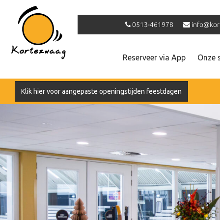
0513-461978
info@kor
Reserveer via App
Onze 
Klik hier voor aangepaste openingstijden feestdagen