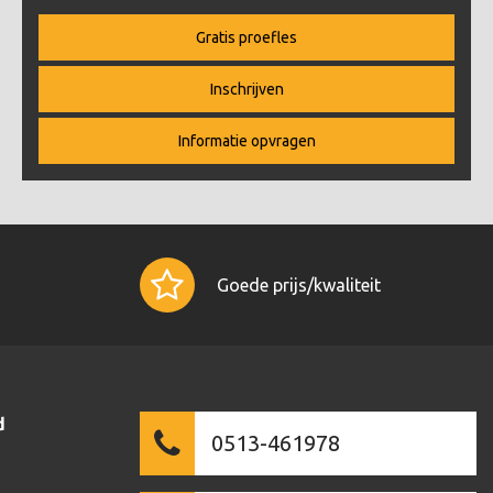
Gratis proefles
Inschrijven
Informatie opvragen
Goede prijs/kwaliteit
d
0513-461978