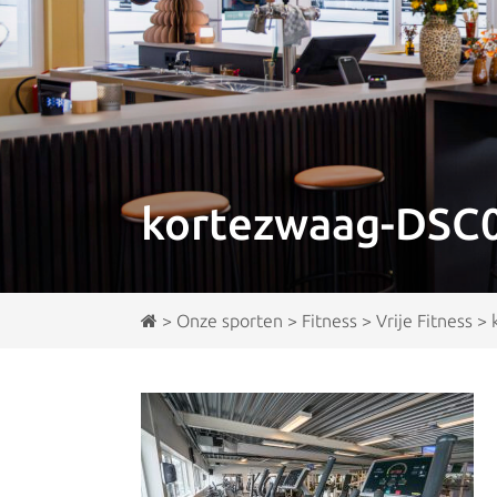
kortezwaag-DSC
>
Onze sporten
>
Fitness
>
Vrije Fitness
>