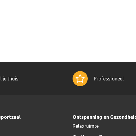
l je thuis
Professioneel
sportzaal
Ontspanning en Gezondhei
Relaxruimte