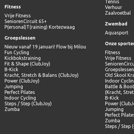
Tennis
Fitness
Verhuur
Zaalvoetbal
Vrije Fitness
SeniorenCircuit 65+
Zwembad
P(ersonal)T(raining) Kortezwaag
Aquasport
Groepslessen
Onze sporte
Nieuw vanaf 19 januari! Flow bij Milou
Fun Cycling
Fitness
Kickbokstraining
Vrije Fitness
Fit & Shape (ClubJoy)
SeniorenCircu
B-Kick
Groepslessen
Kracht, Stretch & Balans (ClubJoy)
Old Skool Kr
Power (ClubJoy)
Indoor Cycli
Jumping
Battle & Boo
Perfect Pilates
(Kracht, Stre
Indoor Cycling
B-Kick
Steps / Step (ClubJoy)
Power (ClubJ
Zumba
Jumping
Perfect Pilate
Zumba
Steps / Step 