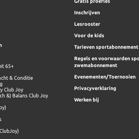
Gratis proefles
Inschrijven
Lesrooster
Voor de kids
n
Tarieven sportabonnement
Regels en voorwaarden spo
zwemabonnement
it 65+
Evenementen/Toernooien
acht & Conditie
ng
Privacyverklaring
ty Club Joy
tch &) Balans Club Joy
Werken bij
oy)
s
(ClubJoy)