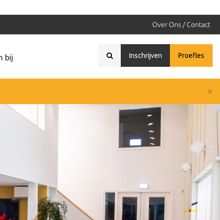
Over Ons / Contact
Inschrijven
Proefles
 bij
×