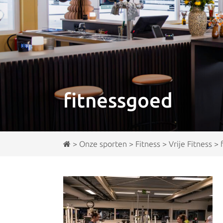
fitnessgoed
>
Onze sporten
>
Fitness
>
Vrije Fitness
>