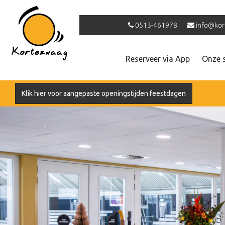
0513-461978
info@kor
Reserveer via App
Onze 
Klik hier voor aangepaste openingstijden feestdagen