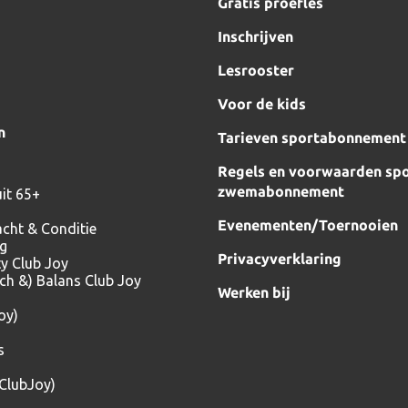
Gratis proefles
Inschrijven
Lesrooster
Voor de kids
n
Tarieven sportabonnement
Regels en voorwaarden spo
zwemabonnement
it 65+
Evenementen/Toernooien
acht & Conditie
ng
Privacyverklaring
ty Club Joy
tch &) Balans Club Joy
Werken bij
oy)
s
(ClubJoy)