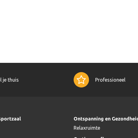
l je thuis
Professioneel
sportzaal
Ontspanning en Gezondhei
Relaxruimte