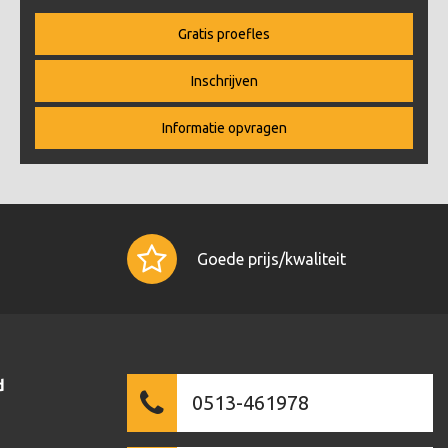
Gratis proefles
Inschrijven
Informatie opvragen
Goede prijs/kwaliteit
d
0513-461978