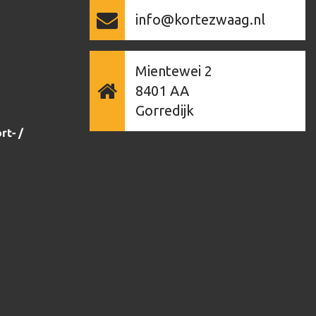
info@kortezwaag.nl
Mientewei 2
8401 AA
Gorredijk
rt- /