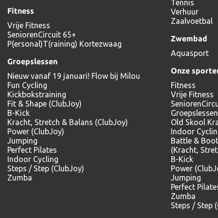
Tennis
Fitness
Verhuur
Zaalvoetbal
Vrije Fitness
SeniorenCircuit 65+
Zwembad
P(ersonal)T(raining) Kortezwaag
Aquasport
Groepslessen
Onze sporte
Nieuw vanaf 19 januari! Flow bij Milou
Fun Cycling
Fitness
Kickbokstraining
Vrije Fitness
Fit & Shape (ClubJoy)
SeniorenCircu
B-Kick
Groepslessen
Kracht, Stretch & Balans (ClubJoy)
Old Skool Kr
Power (ClubJoy)
Indoor Cycli
Jumping
Battle & Boo
Perfect Pilates
(Kracht, Stre
Indoor Cycling
B-Kick
Steps / Step (ClubJoy)
Power (ClubJ
Zumba
Jumping
Perfect Pilate
Zumba
Steps / Step 