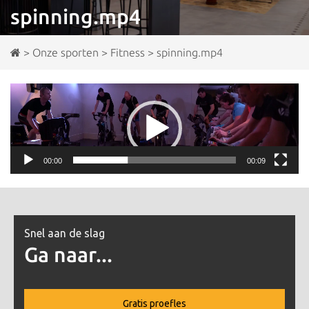
spinning.mp4
>
Onze sporten
>
Fitness
>
spinning.mp4
Videospeler
00:00
00:09
Snel aan de slag
Ga naar...
Gratis proefles