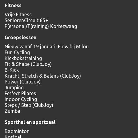
Fitness
Vrije Fitness
SeniorenCircuit 65+
P(ersonal)T(raining) Kortezwaag
Groepslessen
Nieuw vanaf 19 januari! Flow bij Milou
Fun Cycling
Kickbokstraining
Fit & Shape (ClubJoy)
B-Kick
Kracht, Stretch & Balans (ClubJoy)
Power (ClubJoy)
Jumping
Perfect Pilates
Indoor Cycling
Steps / Step (ClubJoy)
Zumba
Sporthal en sportzaal
Badminton
Korfbal