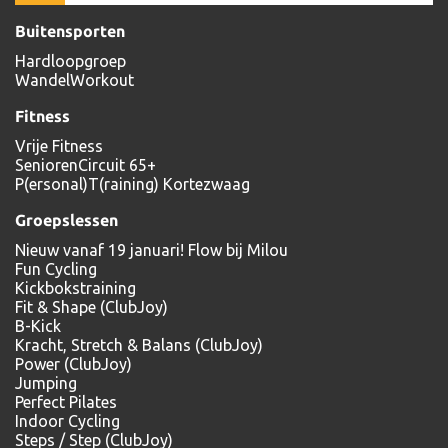
Buitensporten
Hardloopgroep
WandelWorkout
Fitness
Vrije Fitness
SeniorenCircuit 65+
P(ersonal)T(raining) Kortezwaag
Groepslessen
Nieuw vanaf 19 januari! Flow bij Milou
Fun Cycling
Kickbokstraining
Fit & Shape (ClubJoy)
B-Kick
Kracht, Stretch & Balans (ClubJoy)
Power (ClubJoy)
Jumping
Perfect Pilates
Indoor Cycling
Steps / Step (ClubJoy)