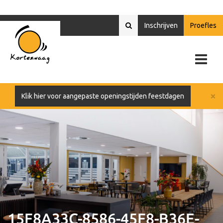
Inschrijven
Proefles
×
Klik hier voor aangepaste openingstijden feestdagen
15F8A33C-8586-45F8-B36E-