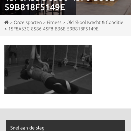
59B818F5149E
>
Onze sporten
>
Fitness
>
Old Skool Kracht & Conditie
>
15F8A33C-8586-45F8-B36E-59B818F5149E
Snel aan de slag