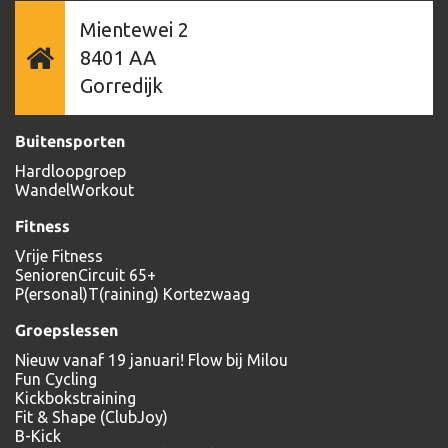
Mientewei 2
8401 AA
Gorredijk
Buitensporten
Hardloopgroep
WandelWorkout
Fitness
Vrije Fitness
SeniorenCircuit 65+
P(ersonal)T(raining) Kortezwaag
Groepslessen
Nieuw vanaf 19 januari! Flow bij Milou
Fun Cycling
Kickbokstraining
Fit & Shape (ClubJoy)
B-Kick