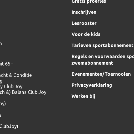
Gratis proefles
Inschrijven
Lesrooster
Voor de kids
n
Tarieven sportabonnement
Regels en voorwaarden spo
zwemabonnement
it 65+
Evenementen/Toernooien
acht & Conditie
ng
Privacyverklaring
ty Club Joy
tch &) Balans Club Joy
Werken bij
oy)
s
(ClubJoy)