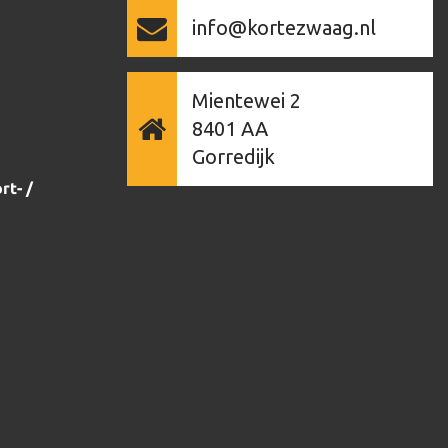
info@kortezwaag.nl
Mientewei 2
8401 AA
Gorredijk
rt- /