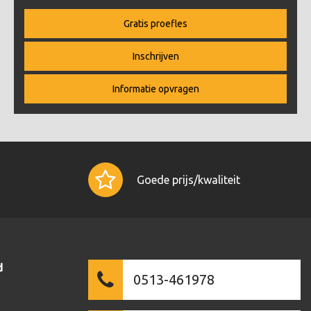
Gratis proefles
Inschrijven
Informatie opvragen
Goede prijs/kwaliteit
d
0513-461978