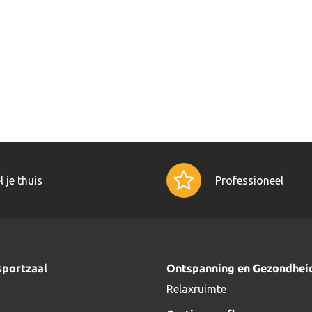
l je thuis
Professioneel
sportzaal
Ontspanning en Gezondhei
Relaxruimte