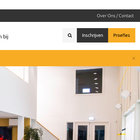
Over Ons / Contact
Inschrijven
Proefles
 bij
×