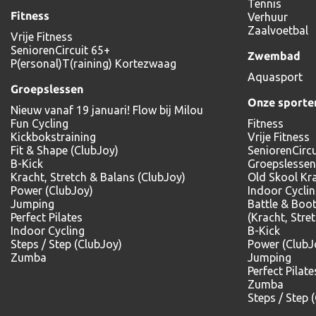
Tennis
Fitness
Verhuur
Zaalvoetbal
Vrije Fitness
SeniorenCircuit 65+
Zwembad
P(ersonal)T(raining) Kortezwaag
Aquasport
Groepslessen
Onze sporte
Nieuw vanaf 19 januari! Flow bij Milou
Fun Cycling
Fitness
Kickbokstraining
Vrije Fitness
Fit & Shape (ClubJoy)
SeniorenCircu
B-Kick
Groepslessen
Kracht, Stretch & Balans (ClubJoy)
Old Skool Kr
Power (ClubJoy)
Indoor Cycli
Jumping
Battle & Boo
Perfect Pilates
(Kracht, Stre
Indoor Cycling
B-Kick
Steps / Step (ClubJoy)
Power (ClubJ
Zumba
Jumping
Perfect Pilate
Zumba
Steps / Step 