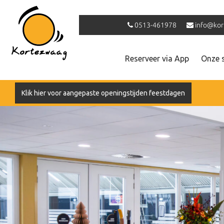
0513-461978
info@kor
Reserveer via App
Onze 
Klik hier voor aangepaste openingstijden feestdagen