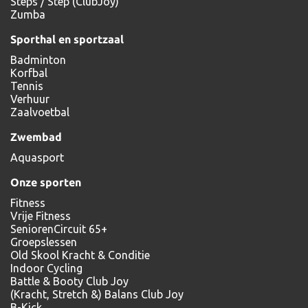
Steps / Step (ClubJoy)
Zumba
Sporthal en sportzaal
Badminton
Korfbal
Tennis
Verhuur
Zaalvoetbal
Zwembad
Aquasport
Onze sporten
Fitness
Vrije Fitness
SeniorenCircuit 65+
Groepslessen
Old Skool Kracht & Conditie
Indoor Cycling
Battle & Booty Club Joy
(Kracht, Stretch &) Balans Club Joy
B-Kick