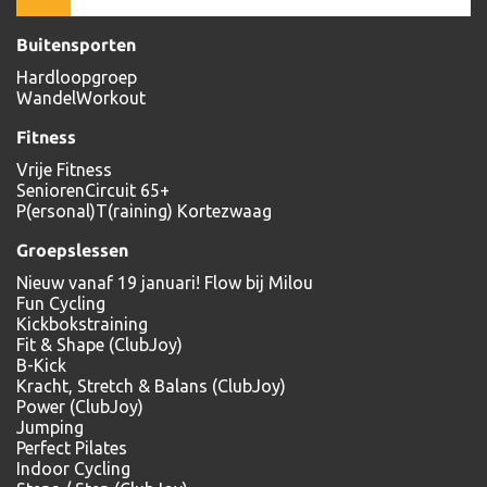
Buitensporten
Hardloopgroep
WandelWorkout
Fitness
Vrije Fitness
SeniorenCircuit 65+
P(ersonal)T(raining) Kortezwaag
Groepslessen
Nieuw vanaf 19 januari! Flow bij Milou
Fun Cycling
Kickbokstraining
Fit & Shape (ClubJoy)
B-Kick
Kracht, Stretch & Balans (ClubJoy)
Power (ClubJoy)
Jumping
Perfect Pilates
Indoor Cycling