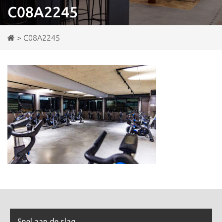
C08A2245
>
C08A2245
Snel aan de slag