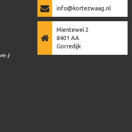
info@kortezwaag.nl
Mientewei 2
8401 AA
Gorredijk
rt- /