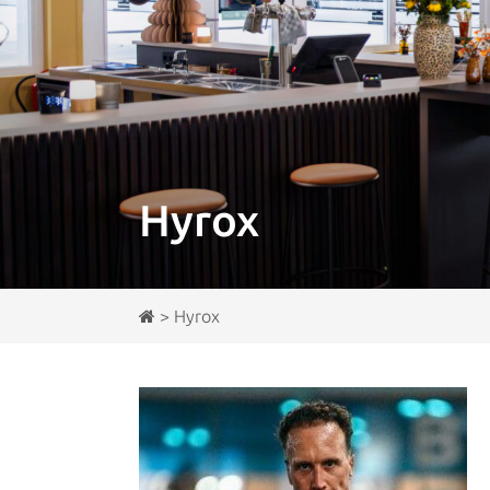
Hyrox
>
Hyrox