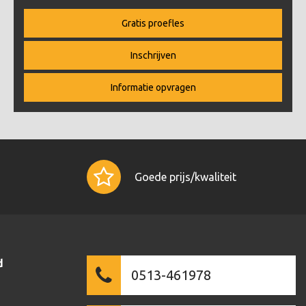
Gratis proefles
Inschrijven
Informatie opvragen
Goede prijs/kwaliteit
d
0513-461978