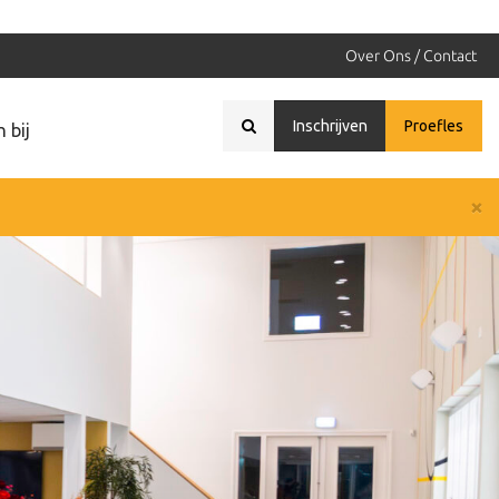
Over Ons / Contact
Inschrijven
Proefles
 bij
×