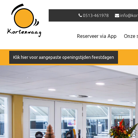
0513-461978
info@kor
Reserveer via App
Onze 
Klik hier voor aangepaste openingstijden feestdagen