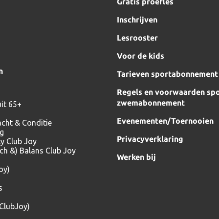
Gratis proefles
Inschrijven
Lesrooster
Voor de kids
n
Tarieven sportabonnement
Regels en voorwaarden spo
zwemabonnement
it 65+
Evenementen/Toernooien
acht & Conditie
ng
Privacyverklaring
ty Club Joy
tch &) Balans Club Joy
Werken bij
oy)
s
(ClubJoy)