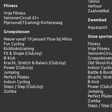
Tennis
Fitness
Verhuur
Zaalvoetbal
Vrije Fitness
SeniorenCircuit 65+
Zwembad
P(ersonal)T(raining) Kortezwaag
Aquasport
Groepslessen
Onze sporte
Nieuw vanaf 19 januari! Flow bij Milou
Fun Cycling
Fitness
Kickbokstraining
Vrije Fitness
Fit & Shape (ClubJoy)
SeniorenCircu
B-Kick
Groepslessen
Kracht, Stretch & Balans (ClubJoy)
Old Skool Kr
Power (ClubJoy)
Indoor Cycli
Jumping
Battle & Boo
Perfect Pilates
(Kracht, Stre
Indoor Cycling
B-Kick
Steps / Step (ClubJoy)
Power (ClubJ
Zumba
Jumping
Perfect Pilate
Zumba
Steps / Step 