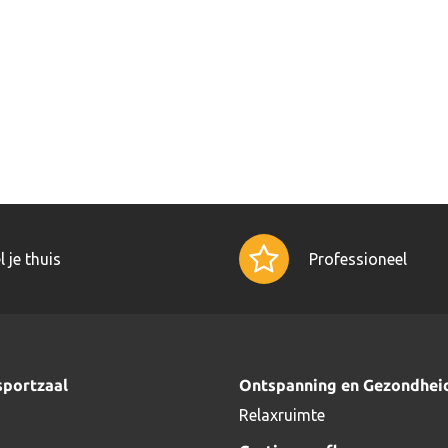
l je thuis
Professioneel
sportzaal
Ontspanning en Gezondhei
Relaxruimte