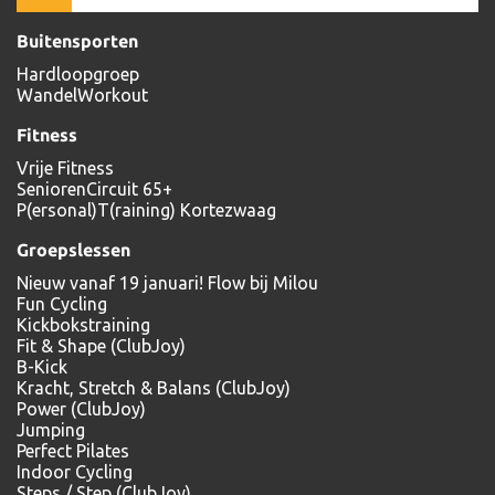
Buitensporten
Hardloopgroep
WandelWorkout
Fitness
Vrije Fitness
SeniorenCircuit 65+
P(ersonal)T(raining) Kortezwaag
Groepslessen
Nieuw vanaf 19 januari! Flow bij Milou
Fun Cycling
Kickbokstraining
Fit & Shape (ClubJoy)
B-Kick
Kracht, Stretch & Balans (ClubJoy)
Power (ClubJoy)
Jumping
Perfect Pilates
Indoor Cycling
Steps / Step (ClubJoy)