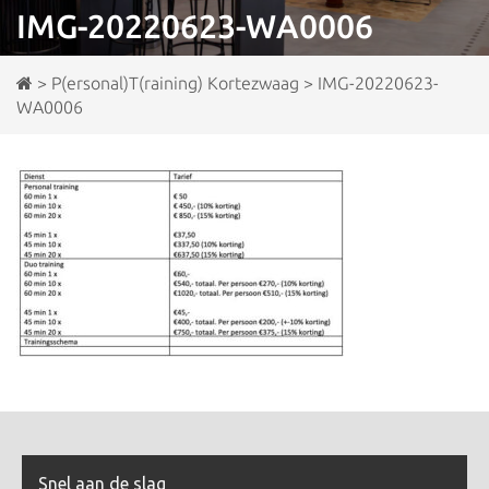
IMG-20220623-WA0006
>
P(ersonal)T(raining) Kortezwaag
>
IMG-20220623-
WA0006
Snel aan de slag