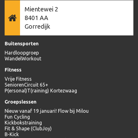
Mientewei 2
8401 AA
Gorredijk
Buitensporten
Hardloopgroep
WandelWorkout
Fitness
Vrije Fitness
SeniorenCircuit 65+
P(ersonal)T(raining) Kortezwaag
Groepslessen
Nieuw vanaf 19 januari! Flow bij Milou
Fun Cycling
Kickbokstraining
Fit & Shape (ClubJoy)
B-Kick