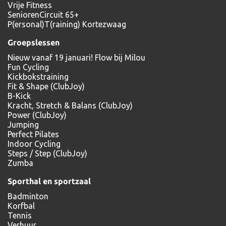
Vrije Fitness
SeniorenCircuit 65+
P(ersonal)T(raining) Kortezwaag
Groepslessen
Nieuw vanaf 19 januari! Flow bij Milou
Fun Cycling
Kickbokstraining
Fit & Shape (ClubJoy)
B-Kick
Kracht, Stretch & Balans (ClubJoy)
Power (ClubJoy)
Jumping
Perfect Pilates
Indoor Cycling
Steps / Step (ClubJoy)
Zumba
Sporthal en sportzaal
Badminton
Korfbal
Tennis
Verhuur