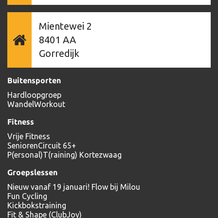
Mientewei 2
8401 AA
Gorredijk
Buitensporten
Hardloopgroep
WandelWorkout
Fitness
Vrije Fitness
SeniorenCircuit 65+
P(ersonal)T(raining) Kortezwaag
Groepslessen
Nieuw vanaf 19 januari! Flow bij Milou
Fun Cycling
Kickbokstraining
Fit & Shape (ClubJoy)