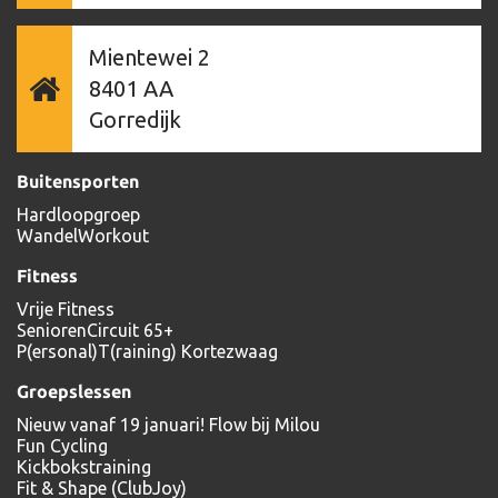
Mientewei 2
8401 AA
Gorredijk
Buitensporten
Hardloopgroep
WandelWorkout
Fitness
Vrije Fitness
SeniorenCircuit 65+
P(ersonal)T(raining) Kortezwaag
Groepslessen
Nieuw vanaf 19 januari! Flow bij Milou
Fun Cycling
Kickbokstraining
Fit & Shape (ClubJoy)