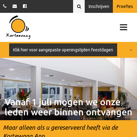
Inschrijven
Proefles
×
Klik hier voor aangepaste openingstijden feestdagen
Vanaf 1 juli mogen we onze
leden weer binnen ontvangen
Maar alleen als u gereserveerd heeft via de
Kortewaag App